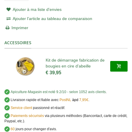
Ajouter à ma liste d'envies
Ajouter l'article au tableau de comparaison
Imprimer
ACCESSOIRES
Kit de démarrage fabrication de
bougies en cire d'abeille
€ 39,95
✔
Apiculture-Magasin
est noté
9.2
/
10
- selon 1052 avis clients
.
✔
Livraison rapide et fiable avec
PostNL
àpd
7,95€
.
✔
Service client
passionné et réactif.
✔
Paiements sécurisés
via plusieurs méthodes (Bancontact, carte de crédit,
Paypal, etc.).
✔
60
jours pour changer d'avis.