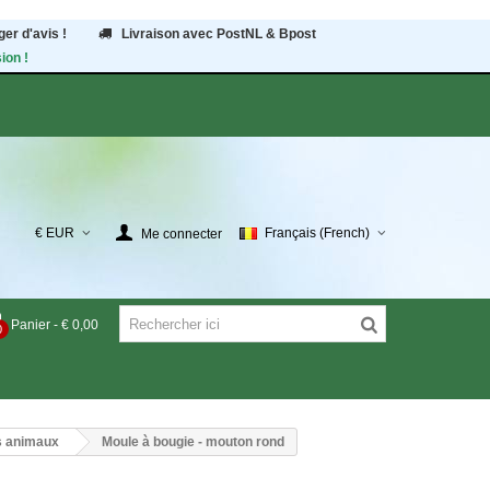
er d'avis !
Livraison avec PostNL & Bpost
ion !
€ EUR
Français (French)
Me connecter
Panier
-
€ 0,00
0
s animaux
Moule à bougie - mouton rond