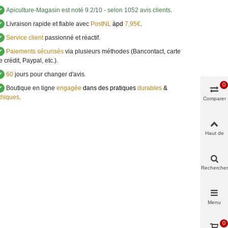
✔
Apiculture-Magasin
est noté
9.2
/
10
- selon 1052 avis clients
.
✔
Livraison rapide et fiable avec
PostNL
àpd
7,95€
.
✔
Service client
passionné et réactif.
✔
Paiements sécurisés
via plusieurs méthodes (Bancontact, carte
e crédit, Paypal, etc.).
✔
60
jours pour changer d'avis.
0
✔
Boutique en ligne
engagée
dans des pratiques
durables
&
thiques
.
Comparer
Haut de
page
Rechercher
Menu
0