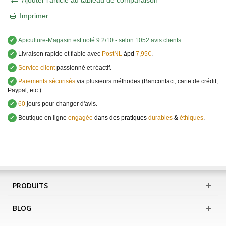
Ajouter l'article au tableau de comparaison
Imprimer
✔
Apiculture-Magasin
est noté
9.2
/
10
- selon 1052 avis clients
.
✔
Livraison rapide et fiable avec
PostNL
àpd
7,95€
.
✔
Service client
passionné et réactif.
✔
Paiements sécurisés
via plusieurs méthodes (Bancontact, carte de crédit,
Paypal, etc.).
✔
60
jours pour changer d'avis.
✔
Boutique en ligne
engagée
dans des pratiques
durables
&
éthiques
.
PRODUITS
BLOG