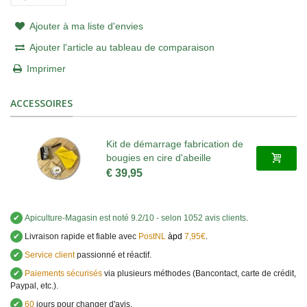
Ajouter à ma liste d'envies
Ajouter l'article au tableau de comparaison
Imprimer
ACCESSOIRES
Kit de démarrage fabrication de
bougies en cire d'abeille
€ 39,95
✔
Apiculture-Magasin
est noté
9.2
/
10
- selon 1052 avis clients
.
✔
Livraison rapide et fiable avec
PostNL
àpd
7,95€
.
✔
Service client
passionné et réactif.
✔
Paiements sécurisés
via plusieurs méthodes (Bancontact, carte de crédit,
Paypal, etc.).
✔
60
jours pour changer d'avis.