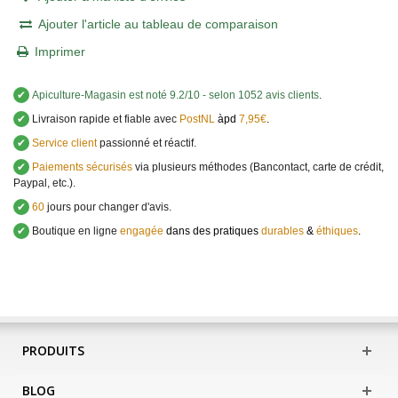
Ajouter l'article au tableau de comparaison
Imprimer
✔
Apiculture-Magasin
est noté
9.2
/
10
- selon 1052 avis clients
.
✔
Livraison rapide et fiable avec
PostNL
àpd
7,95€
.
✔
Service client
passionné et réactif.
✔
Paiements sécurisés
via plusieurs méthodes (Bancontact, carte de crédit,
Paypal, etc.).
✔
60
jours pour changer d'avis.
✔
Boutique en ligne
engagée
dans des pratiques
durables
&
éthiques
.
PRODUITS
BLOG