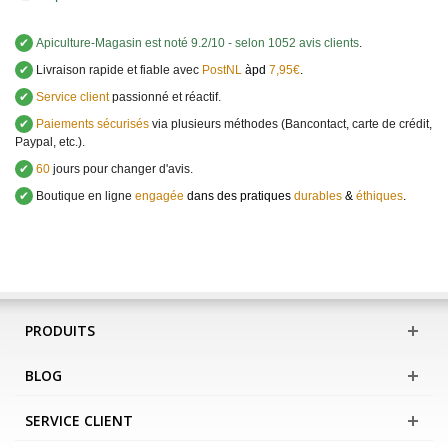
✔
Apiculture-Magasin
est noté
9.2
/
10
- selon 1052 avis clients
.
✔
Livraison rapide et fiable avec
PostNL
àpd
7,95€
.
✔
Service client
passionné et réactif.
✔
Paiements sécurisés
via plusieurs méthodes (Bancontact, carte de crédit,
Paypal, etc.).
✔
60
jours pour changer d'avis.
✔
Boutique en ligne
engagée
dans des pratiques
durables
&
éthiques
.
PRODUITS
BLOG
SERVICE CLIENT