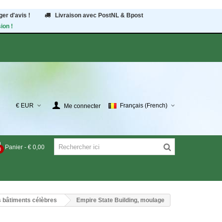
er d'avis !
Livraison avec PostNL & Bpost
ion !
€ EUR
Français (French)
Me connecter
Panier
-
€ 0,00
0
 bâtiments célèbres
Empire State Building, moulage