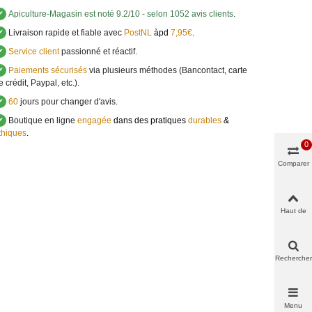
✔
Apiculture-Magasin
est noté
9.2
/
10
- selon 1052 avis clients
.
✔
Livraison rapide et fiable avec
PostNL
àpd
7,95€
.
✔
Service client
passionné et réactif.
✔
Paiements sécurisés
via plusieurs méthodes (Bancontact, carte
e crédit, Paypal, etc.).
✔
60
jours pour changer d'avis.
✔
Boutique en ligne
engagée
dans des pratiques
durables
&
thiques
.
0
Comparer
Haut de
page
Rechercher
Menu