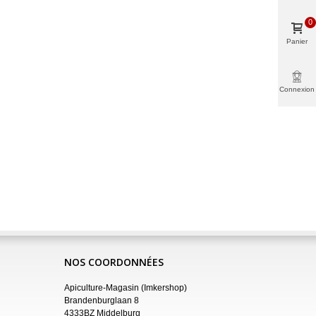
0
Panier
Connexion
NOS COORDONNÉES
Apiculture-Magasin (Imkershop)
Brandenburglaan 8
4333BZ Middelburg