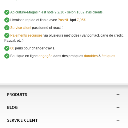
✔
Apiculture-Magasin
est noté
9.2
/
10
- selon 1052 avis clients
.
✔
Livraison rapide et fiable avec
PostNL
àpd
7,95€
.
✔
Service client
passionné et réactif.
✔
Paiements sécurisés
via plusieurs méthodes (Bancontact, carte de crédit,
Paypal, etc.).
✔
60
jours pour changer d'avis.
✔
Boutique en ligne
engagée
dans des pratiques
durables
&
éthiques
.
PRODUITS
BLOG
SERVICE CLIENT