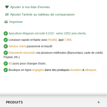
Ajouter à ma liste d'envies
Ajouter l'article au tableau de comparaison
Imprimer
✔
Apiculture-Magasin
est noté
9.2
/
10
- selon 1052 avis clients
.
✔
Livraison rapide et fiable avec
PostNL
àpd
7,95€
.
✔
Service client
passionné et réactif.
✔
Paiements sécurisés
via plusieurs méthodes (Bancontact, carte de crédit,
Paypal, etc.).
✔
60
jours pour changer d'avis.
✔
Boutique en ligne
engagée
dans des pratiques
durables
&
éthiques
.
PRODUITS