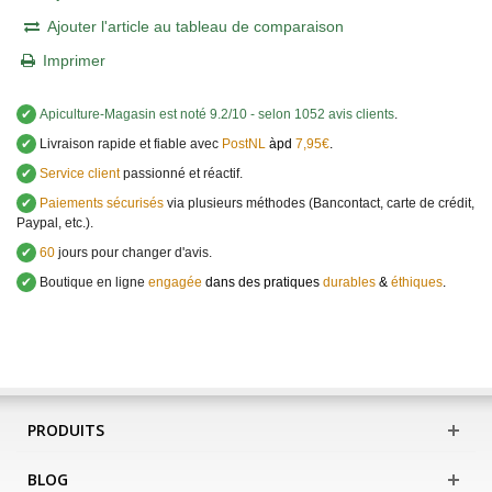
Ajouter l'article au tableau de comparaison
Imprimer
✔
Apiculture-Magasin
est noté
9.2
/
10
- selon 1052 avis clients
.
✔
Livraison rapide et fiable avec
PostNL
àpd
7,95€
.
✔
Service client
passionné et réactif.
✔
Paiements sécurisés
via plusieurs méthodes (Bancontact, carte de crédit,
Paypal, etc.).
✔
60
jours pour changer d'avis.
✔
Boutique en ligne
engagée
dans des pratiques
durables
&
éthiques
.
PRODUITS
BLOG