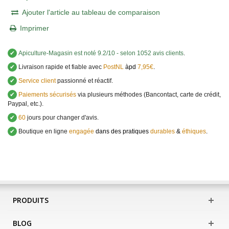
Ajouter l'article au tableau de comparaison
Imprimer
✔
Apiculture-Magasin
est noté
9.2
/
10
- selon 1052 avis clients
.
✔
Livraison rapide et fiable avec
PostNL
àpd
7,95€
.
✔
Service client
passionné et réactif.
✔
Paiements sécurisés
via plusieurs méthodes (Bancontact, carte de crédit,
Paypal, etc.).
✔
60
jours pour changer d'avis.
✔
Boutique en ligne
engagée
dans des pratiques
durables
&
éthiques
.
PRODUITS
BLOG