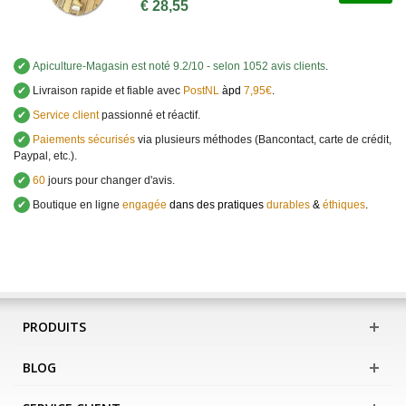
€ 28,55
✔
Apiculture-Magasin
est noté
9.2
/
10
- selon 1052 avis clients
.
✔
Livraison rapide et fiable avec
PostNL
àpd
7,95€
.
✔
Service client
passionné et réactif.
✔
Paiements sécurisés
via plusieurs méthodes (Bancontact, carte de crédit,
Paypal, etc.).
✔
60
jours pour changer d'avis.
✔
Boutique en ligne
engagée
dans des pratiques
durables
&
éthiques
.
PRODUITS
BLOG