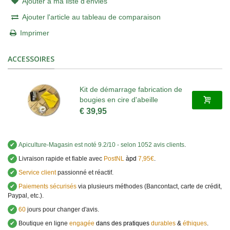
Ajouter à ma liste d'envies
Ajouter l'article au tableau de comparaison
Imprimer
ACCESSOIRES
Kit de démarrage fabrication de
bougies en cire d'abeille
€ 39,95
✔
Apiculture-Magasin
est noté
9.2
/
10
- selon 1052 avis clients
.
✔
Livraison rapide et fiable avec
PostNL
àpd
7,95€
.
✔
Service client
passionné et réactif.
✔
Paiements sécurisés
via plusieurs méthodes (Bancontact, carte de crédit,
Paypal, etc.).
✔
60
jours pour changer d'avis.
✔
Boutique en ligne
engagée
dans des pratiques
durables
&
éthiques
.