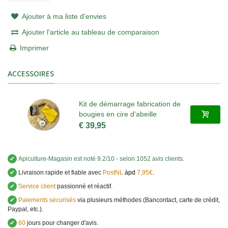
Ajouter à ma liste d'envies
Ajouter l'article au tableau de comparaison
Imprimer
ACCESSOIRES
Kit de démarrage fabrication de
bougies en cire d'abeille
€ 39,95
✔
Apiculture-Magasin
est noté
9.2
/
10
- selon 1052 avis clients
.
✔
Livraison rapide et fiable avec
PostNL
àpd
7,95€
.
✔
Service client
passionné et réactif.
✔
Paiements sécurisés
via plusieurs méthodes (Bancontact, carte de crédit,
Paypal, etc.).
✔
60
jours pour changer d'avis.