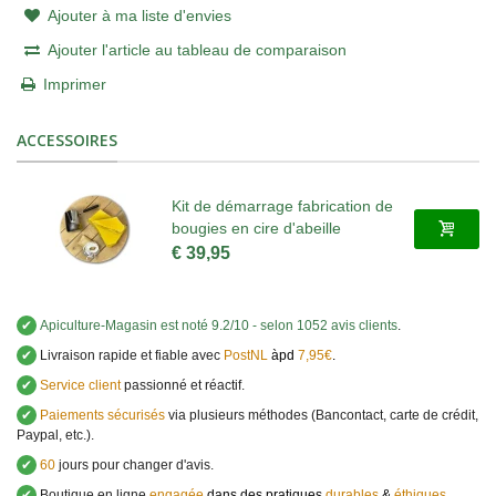
Ajouter à ma liste d'envies
Ajouter l'article au tableau de comparaison
Imprimer
ACCESSOIRES
Kit de démarrage fabrication de
bougies en cire d'abeille
€ 39,95
✔
Apiculture-Magasin
est noté
9.2
/
10
- selon 1052 avis clients
.
✔
Livraison rapide et fiable avec
PostNL
àpd
7,95€
.
✔
Service client
passionné et réactif.
✔
Paiements sécurisés
via plusieurs méthodes (Bancontact, carte de crédit,
Paypal, etc.).
✔
60
jours pour changer d'avis.
✔
Boutique en ligne
engagée
dans des pratiques
durables
&
éthiques
.