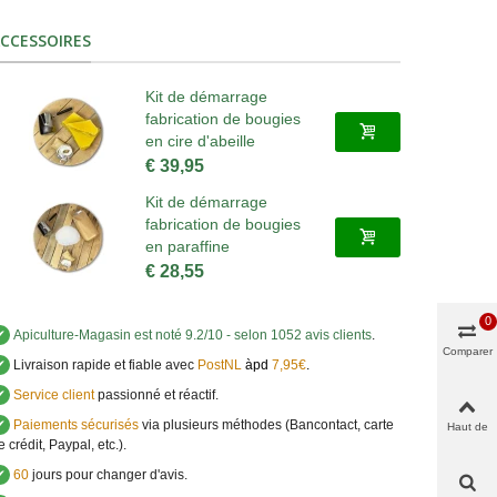
CCESSOIRES
Kit de démarrage
fabrication de bougies
en cire d'abeille
€ 39,95
Kit de démarrage
fabrication de bougies
en paraffine
€ 28,55
0
✔
Apiculture-Magasin
est noté
9.2
/
10
- selon 1052 avis clients
.
Comparer
✔
Livraison rapide et fiable avec
PostNL
àpd
7,95€
.
✔
Service client
passionné et réactif.
✔
Paiements sécurisés
via plusieurs méthodes (Bancontact, carte
Haut de
page
e crédit, Paypal, etc.).
✔
60
jours pour changer d'avis.