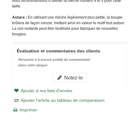
vous recommandons d’utiliser la mèche numéro 4 et 5 pour cette
taille.
Astuce :
En utilisant une mèche légèrement plus petite, la bougie
brûlera de façon creuse, mettant ainsi en valeur le motif tout autour.
La cire restante peut être réutilisée pour fabriquer de nouvelles
bougies.
Évaluation et commentaires des clients
Personne n'a encore publié de commentaire
dans cette langue
Notez-le
Ajouter à ma liste d'envies
Ajouter l'article au tableau de comparaison
Imprimer