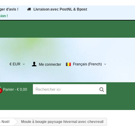
er d'avis !
Livraison avec PostNL & Bpost
ion !
€ EUR
Français (French)
Me connecter
Panier
-
€ 0,00
0
s Noël
Moule à bougie paysage hivernal avec chevreuil