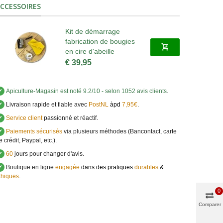
CCESSOIRES
Kit de démarrage
fabrication de bougies
en cire d'abeille
€ 39,95
✔
Apiculture-Magasin
est noté
9.2
/
10
- selon 1052 avis clients
.
✔
Livraison rapide et fiable avec
PostNL
àpd
7,95€
.
✔
Service client
passionné et réactif.
✔
Paiements sécurisés
via plusieurs méthodes (Bancontact, carte
e crédit, Paypal, etc.).
✔
60
jours pour changer d'avis.
✔
Boutique en ligne
engagée
dans des pratiques
durables
&
thiques
.
0
Comparer