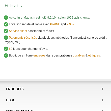
Imprimer
✔
Apiculture-Magasin
est noté
9.2
/
10
- selon 1052 avis clients
.
✔
Livraison rapide et fiable avec
PostNL
àpd
7,95€
.
✔
Service client
passionné et réactif.
✔
Paiements sécurisés
via plusieurs méthodes (Bancontact, carte de crédit,
Paypal, etc.).
✔
60
jours pour changer d'avis.
✔
Boutique en ligne
engagée
dans des pratiques
durables
&
éthiques
.
PRODUITS
BLOG