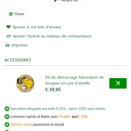
Share
Ajouter à ma liste d'envies
Ajouter l'article au tableau de comparaison
Imprimer
ACCESSOIRES
Kit de démarrage fabrication de
bougies en cire d'abeille
€ 39,95
✔
Apiculture-Magasin
est noté
9.2
/
10
- selon 1052 avis clients
.
✔
Livraison rapide et fiable avec
PostNL
àpd
7,95€
.
✔
Service client
passionné et réactif.