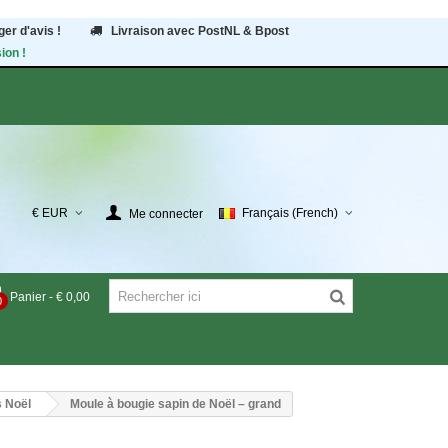
er d'avis !
Livraison avec PostNL & Bpost
ion !
€ EUR
Français (French)
Me connecter
Panier
-
€ 0,00
0
s Noël
Moule à bougie sapin de Noël – grand