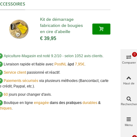
CCESSOIRES
Kit de démarrage
fabrication de bougies
en cire d'abeille
€ 39,95
0
✔
Apiculture-Magasin
est noté
9.2
/
10
- selon 1052 avis clients
.
Comparer
✔
Livraison rapide et fiable avec
PostNL
àpd
7,95€
.
✔
Service client
passionné et réactif.
✔
Paiements sécurisés
via plusieurs méthodes (Bancontact, carte
Haut de
e crédit, Paypal, etc.).
page
✔
60
jours pour changer d'avis.
✔
Boutique en ligne
engagée
dans des pratiques
durables
&
Rechercher
thiques
.
Menu