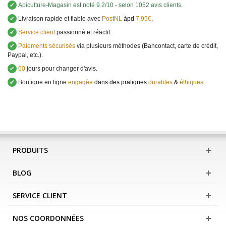
✔
Apiculture-Magasin
est noté
9.2
/
10
- selon 1052 avis clients
.
✔
Livraison rapide et fiable avec
PostNL
àpd
7,95€
.
✔
Service client
passionné et réactif.
✔
Paiements sécurisés
via plusieurs méthodes (Bancontact, carte de crédit,
Paypal, etc.).
✔
60
jours pour changer d'avis.
✔
Boutique en ligne
engagée
dans des pratiques
durables
&
éthiques
.
PRODUITS
BLOG
SERVICE CLIENT
NOS COORDONNÉES