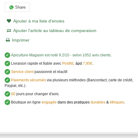
Share
Ajouter à ma liste d'envies
Ajouter l'article au tableau de comparaison
Imprimer
✔
Apiculture-Magasin
est noté
9.2
/
10
- selon 1052 avis clients
.
✔
Livraison rapide et fiable avec
PostNL
àpd
7,95€
.
✔
Service client
passionné et réactif.
✔
Paiements sécurisés
via plusieurs méthodes (Bancontact, carte de crédit,
Paypal, etc.).
✔
60
jours pour changer d'avis.
✔
Boutique en ligne
engagée
dans des pratiques
durables
&
éthiques
.