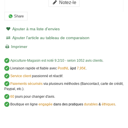
Notez-le
Share
Ajouter à ma liste d'envies
Ajouter l'article au tableau de comparaison
Imprimer
✔
Apiculture-Magasin
est noté
9.2
/
10
- selon 1052 avis clients
.
✔
Livraison rapide et fiable avec
PostNL
àpd
7,95€
.
✔
Service client
passionné et réactif.
✔
Paiements sécurisés
via plusieurs méthodes (Bancontact, carte de crédit,
Paypal, etc.).
✔
60
jours pour changer d'avis.
✔
Boutique en ligne
engagée
dans des pratiques
durables
&
éthiques
.