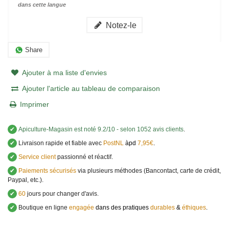
dans cette langue
Notez-le
Share
Ajouter à ma liste d'envies
Ajouter l'article au tableau de comparaison
Imprimer
✔
Apiculture-Magasin
est noté
9.2
/
10
- selon 1052 avis clients
.
✔
Livraison rapide et fiable avec
PostNL
àpd
7,95€
.
✔
Service client
passionné et réactif.
✔
Paiements sécurisés
via plusieurs méthodes (Bancontact, carte de crédit,
Paypal, etc.).
✔
60
jours pour changer d'avis.
✔
Boutique en ligne
engagée
dans des pratiques
durables
&
éthiques
.