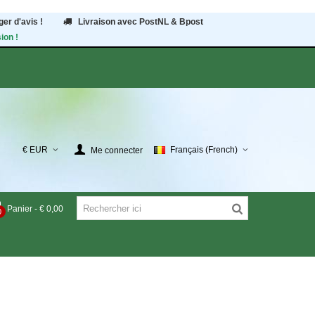
er d'avis !
Livraison avec PostNL & Bpost
ion !
€ EUR
Français (French)
Me connecter
Panier
-
€ 0,00
0