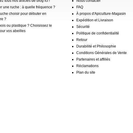
z tous nos articles de blog ici !
Nous contacter
er une ruche : à quelle fréquence ?
FAQ
ruche choisir pour débuter en
À propos d'Apiculture-Magasin
re ?
Expédition et Livraison
ois ou plastique ? Choisissez le
Sécurité
our vos abeilles
Politique de confidentialité
Retour
Durabilité et Philosophie
Conditions Générales de Vente
Partenaires et affiliés
Réclamations
Plan du site