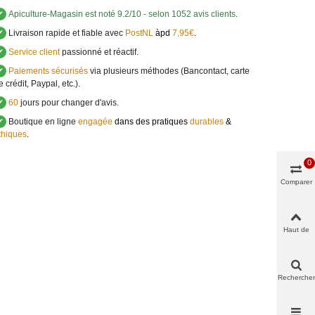
✔
Apiculture-Magasin
est noté
9.2
/
10
- selon 1052 avis clients
.
✔
Livraison rapide et fiable avec
PostNL
àpd
7,95€
.
✔
Service client
passionné et réactif.
✔
Paiements sécurisés
via plusieurs méthodes (Bancontact, carte
e crédit, Paypal, etc.).
✔
60
jours pour changer d'avis.
✔
Boutique en ligne
engagée
dans des pratiques
durables
&
thiques
.
0
Comparer
Haut de
page
Rechercher