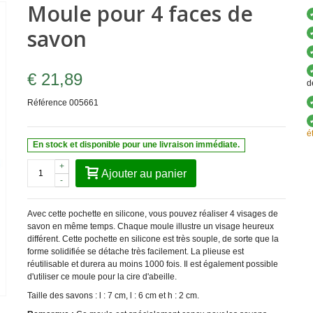
Moule pour 4 faces de
savon
€ 21,89
d
Référence
005661
é
En stock et disponible pour une livraison immédiate.
+
Ajouter au panier
-
Avec cette pochette en silicone, vous pouvez réaliser 4 visages de
savon en même temps. Chaque moule illustre un visage heureux
différent. Cette pochette en silicone est très souple, de sorte que la
forme solidifiée se détache très facilement. La plieuse est
réutilisable et durera au moins 1000 fois. Il est également possible
d'utiliser ce moule pour la cire d'abeille.
Taille des savons : l : 7 cm, l : 6 cm et h : 2 cm.