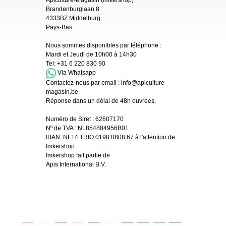
Brandenburglaan 8
4333BZ Middelburg
Pays-Bas
Nous sommes disponibles par téléphone :
Mardi et Jeudi de 10h00 à 14h30
Tel:
+31 6 220 830 90
Via Whatsapp
Contactez-nous par email :
info@apiculture-
magasin.be
Réponse dans un délai de 48h ouvrées.
Numéro de Siret :
62607170
Nº de TVA : NL854884956B01
IBAN:
NL14 TRIO 0198 0808 67 à l'attention de
Imkershop
Imkershop fait partie de
Apis International B.V.