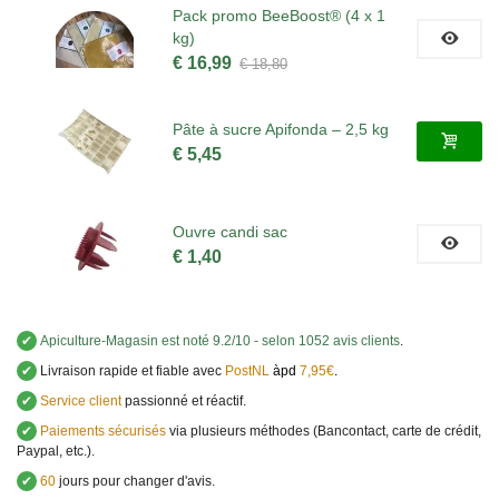
Pack promo BeeBoost® (4 x 1
kg)
€ 16,99
€ 18,80
Pâte à sucre Apifonda – 2,5 kg
€ 5,45
Ouvre candi sac
€ 1,40
✔
Apiculture-Magasin
est noté
9.2
/
10
- selon 1052 avis clients
.
✔
Livraison rapide et fiable avec
PostNL
àpd
7,95€
.
✔
Service client
passionné et réactif.
✔
Paiements sécurisés
via plusieurs méthodes (Bancontact, carte de crédit,
Paypal, etc.).
✔
60
jours pour changer d'avis.