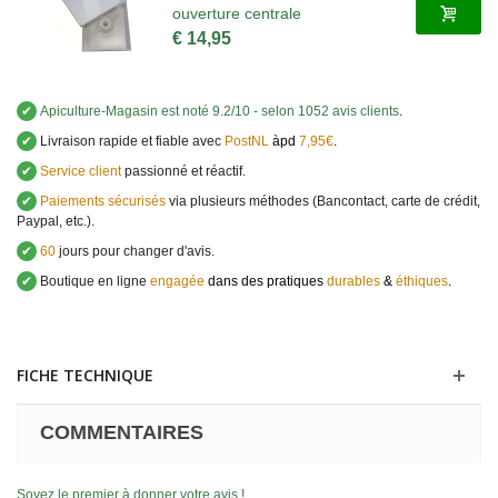
ouverture centrale
€ 14,95
✔
Apiculture-Magasin
est noté
9.2
/
10
- selon 1052 avis clients
.
✔
Livraison rapide et fiable avec
PostNL
àpd
7,95€
.
✔
Service client
passionné et réactif.
✔
Paiements sécurisés
via plusieurs méthodes (Bancontact, carte de crédit,
Paypal, etc.).
✔
60
jours pour changer d'avis.
✔
Boutique en ligne
engagée
dans des pratiques
durables
&
éthiques
.
FICHE TECHNIQUE
COMMENTAIRES
Soyez le premier à donner votre avis !