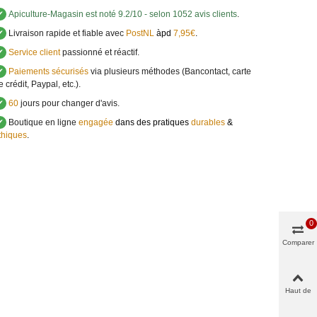
✔
Apiculture-Magasin
est noté
9.2
/
10
- selon 1052 avis clients
.
✔
Livraison rapide et fiable avec
PostNL
àpd
7,95€
.
✔
Service client
passionné et réactif.
✔
Paiements sécurisés
via plusieurs méthodes (Bancontact, carte
e crédit, Paypal, etc.).
✔
60
jours pour changer d'avis.
✔
Boutique en ligne
engagée
dans des pratiques
durables
&
thiques
.
0
Comparer
Haut de
page