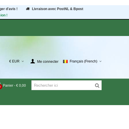
er d'avis !
Livraison avec PostNL & Bpost
ion !
€ EUR
Français (French)
Me connecter
Panier
-
€ 0,00
0