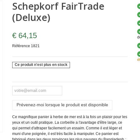
Schepkorf FairTrade
(Deluxe)
€ 64,15
d
Référence
1821
é
Ce produit n'est plus en stock
Prévenez-moi lorsque le produit est disponible
Ce magnifique panier à herbe de mer est à la fois un plaisir pour les
yeux et un outil pratique. La corbeille a l'avantage d'être large, ce
qui permet d'attraper facilement un essaim. Comme il est léger et
muni d'une poignée, il est très facile à manipuler. Ce panier est
fabriqué dans les deux provinces les plus pauvres du Bangladesh :