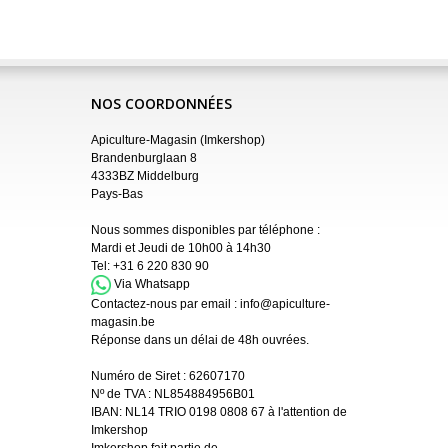
NOS COORDONNÉES
Apiculture-Magasin (Imkershop)
Brandenburglaan 8
4333BZ Middelburg
Pays-Bas
Nous sommes disponibles par téléphone :
Mardi et Jeudi de 10h00 à 14h30
Tel:
+31 6 220 830 90
Via Whatsapp
Contactez-nous par email :
info@apiculture-
magasin.be
Réponse dans un délai de 48h ouvrées.
Numéro de Siret :
62607170
Nº de TVA : NL854884956B01
IBAN:
NL14 TRIO 0198 0808 67 à l'attention de
Imkershop