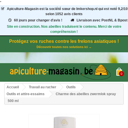
"
Apiculture-Magasin
est la société sœur de Imkershop.nl qui est noté
9,2
/
10
selon 1052
avis clients
60 jours pour changer d'avis !
Livraison avec PostNL & Bpost
Site en construction. Nos abeilles traduisent le contenu. Merci de votre
compréhension !
Protégez vos ruches contre les frelons asiatiques !
Découvrir toutes nos solutions ici →
0
Accueil
Travail au rucher
Outils
Outils et attire-essaims
Charme des abeilles zwermlok spray
500 ml