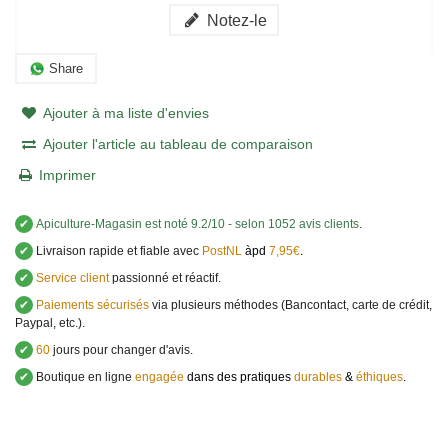
Notez-le
Share
Ajouter à ma liste d'envies
Ajouter l'article au tableau de comparaison
Imprimer
✔
Apiculture-Magasin
est noté
9.2
/
10
- selon 1052 avis clients
.
✔
Livraison rapide et fiable avec
PostNL
àpd
7,95€
.
✔
Service client
passionné et réactif.
✔
Paiements sécurisés
via plusieurs méthodes (Bancontact, carte de crédit,
Paypal, etc.).
✔
60
jours pour changer d'avis.
✔
Boutique en ligne
engagée
dans des pratiques
durables
&
éthiques
.