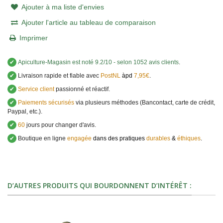
Ajouter à ma liste d'envies
Ajouter l'article au tableau de comparaison
Imprimer
✔
Apiculture-Magasin
est noté
9.2
/
10
- selon 1052 avis clients
.
✔
Livraison rapide et fiable avec
PostNL
àpd
7,95€
.
✔
Service client
passionné et réactif.
✔
Paiements sécurisés
via plusieurs méthodes (Bancontact, carte de crédit,
Paypal, etc.).
✔
60
jours pour changer d'avis.
✔
Boutique en ligne
engagée
dans des pratiques
durables
&
éthiques
.
D’AUTRES PRODUITS QUI BOURDONNENT D’INTÉRÊT :