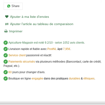
Share
Ajouter à ma liste d'envies
Ajouter l'article au tableau de comparaison
Imprimer
✔
Apiculture-Magasin
est noté
9.2
/
10
- selon 1052 avis clients
.
✔
Livraison rapide et fiable avec
PostNL
àpd
7,95€
.
✔
Service client
passionné et réactif.
✔
Paiements sécurisés
via plusieurs méthodes (Bancontact, carte de crédit,
Paypal, etc.).
✔
60
jours pour changer d'avis.
✔
Boutique en ligne
engagée
dans des pratiques
durables
&
éthiques
.