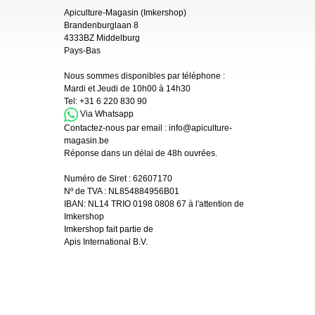
Apiculture-Magasin (Imkershop)
Brandenburglaan 8
4333BZ Middelburg
Pays-Bas
Nous sommes disponibles par téléphone :
Mardi et Jeudi de 10h00 à 14h30
Tel:
+31 6 220 830 90
Via Whatsapp
Contactez-nous par email :
info@apiculture-
magasin.be
Réponse dans un délai de 48h ouvrées.
Numéro de Siret :
62607170
Nº de TVA : NL854884956B01
IBAN:
NL14 TRIO 0198 0808 67 à l'attention de
Imkershop
Imkershop fait partie de
Apis International B.V.