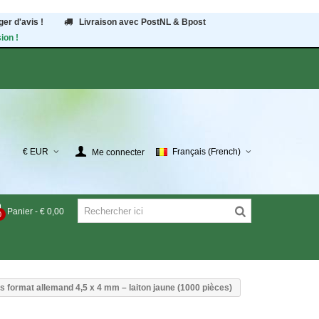
er d'avis !
Livraison avec PostNL & Bpost
ion !
€ EUR
Français (French)
Me connecter
Panier
-
€ 0,00
0
ts format allemand 4,5 x 4 mm – laiton jaune (1000 pièces)