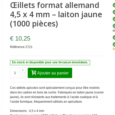
Œillets format allemand
4,5 x 4 mm – laiton jaune
(1000 pièces)
d
€ 10,25
Référence
2721
é
En stock et disponible pour une livraison immédiate.
+
Ajouter au panier
-
Ces œillets apicoles sont spécialement conçus pour être insérés
dans les cadres en bois de ruche. Fabriqués en laiton jaune (cuivre
jaune), ils sont résistants aux traitements à l’acide oxalique et à
l’acide formique, fréquemment utilisés en apiculture.
Dimensions : 4,5 x 4 mm