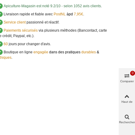
✔
Apiculture-Magasin
est noté
9.2
/
10
- selon 1052 avis clients
.
✔
Livraison rapide et fiable avec
PostNL
àpd
7,95€
.
✔
Service client
passionné et réactif.
✔
Paiements sécurisés
via plusieurs méthodes (Bancontact, carte
e crédit, Paypal, etc.).
✔
60
jours pour changer d'avis.
✔
Boutique en ligne
engagée
dans des pratiques
durables
&
thiques
.
0
Comparer
Haut de
page
Rechercher