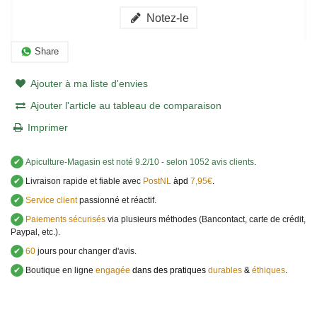
Notez-le
Share
Ajouter à ma liste d'envies
Ajouter l'article au tableau de comparaison
Imprimer
✔
Apiculture-Magasin
est noté
9.2
/
10
- selon 1052 avis clients
.
✔
Livraison rapide et fiable avec
PostNL
àpd
7,95€
.
✔
Service client
passionné et réactif.
✔
Paiements sécurisés
via plusieurs méthodes (Bancontact, carte de crédit,
Paypal, etc.).
✔
60
jours pour changer d'avis.
✔
Boutique en ligne
engagée
dans des pratiques
durables
&
éthiques
.