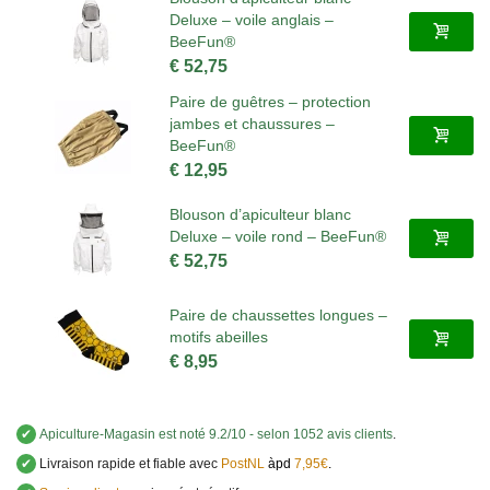
Deluxe – voile anglais –
BeeFun®
€ 52,75
Paire de guêtres – protection
jambes et chaussures –
BeeFun®
€ 12,95
Blouson d’apiculteur blanc
Deluxe – voile rond – BeeFun®
€ 52,75
Paire de chaussettes longues –
motifs abeilles
€ 8,95
✔
Apiculture-Magasin
est noté
9.2
/
10
- selon 1052 avis clients
.
✔
Livraison rapide et fiable avec
PostNL
àpd
7,95€
.