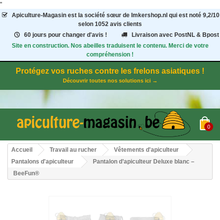
"
Apiculture-Magasin
est la société sœur de Imkershop.nl qui est noté
9,2
/
10
selon 1052
avis clients
60 jours pour changer d'avis !
Livraison avec PostNL & Bpost
Site en construction. Nos abeilles traduisent le contenu. Merci de votre
compréhension !
Protégez vos ruches contre les frelons asiatiques !
Découvrir toutes nos solutions ici →
0
Accueil
Travail au rucher
Vêtements d'apiculteur
Pantalons d'apiculteur
Pantalon d’apiculteur Deluxe blanc –
BeeFun®