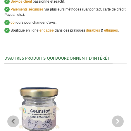
✔
Service client
passionné et réactif.
✔
Paiements sécurisés
via plusieurs méthodes (Bancontact, carte de crédit,
Paypal, etc.).
✔
60
jours pour changer d'avis.
✔
Boutique en ligne
engagée
dans des pratiques
durables
&
éthiques
.
D’AUTRES PRODUITS QUI BOURDONNENT D’INTÉRÊT :