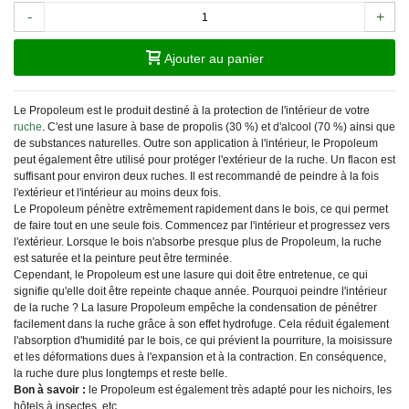
-
+
Ajouter au panier
Le Propoleum est le produit destiné à la protection de l'intérieur de votre
ruche
. C'est une lasure à base de propolis (30 %) et d'alcool (70 %) ainsi que
de substances naturelles. Outre son application à l'intérieur, le Propoleum
peut également être utilisé pour protéger l'extérieur de la ruche. Un flacon est
suffisant pour environ deux ruches. Il est recommandé de peindre à la fois
l'extérieur et l'intérieur au moins deux fois.
Le Propoleum pénètre extrêmement rapidement dans le bois, ce qui permet
de faire tout en une seule fois. Commencez par l'intérieur et progressez vers
l'extérieur. Lorsque le bois n'absorbe presque plus de Propoleum, la ruche
est saturée et la peinture peut être terminée.
Cependant, le Propoleum est une lasure qui doit être entretenue, ce qui
signifie qu'elle doit être repeinte chaque année. Pourquoi peindre l'intérieur
de la ruche ? La lasure Propoleum empêche la condensation de pénétrer
facilement dans la ruche grâce à son effet hydrofuge. Cela réduit également
l'absorption d'humidité par le bois, ce qui prévient la pourriture, la moisissure
et les déformations dues à l'expansion et à la contraction. En conséquence,
la ruche dure plus longtemps et reste belle.
Bon à savoir :
le Propoleum est également très adapté pour les nichoirs, les
hôtels à insectes, etc.