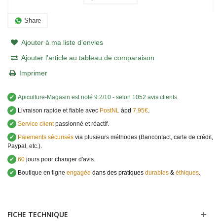
Share
Ajouter à ma liste d'envies
Ajouter l'article au tableau de comparaison
Imprimer
✔
Apiculture-Magasin
est noté
9.2
/
10
- selon 1052 avis clients
.
✔
Livraison rapide et fiable avec
PostNL
àpd
7,95€
.
✔
Service client
passionné et réactif.
✔
Paiements sécurisés
via plusieurs méthodes (Bancontact, carte de crédit,
Paypal, etc.).
✔
60
jours pour changer d'avis.
✔
Boutique en ligne
engagée
dans des pratiques
durables
&
éthiques
.
FICHE TECHNIQUE