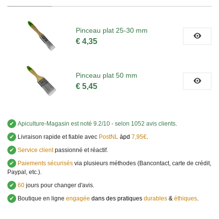
Pinceau plat 25-30 mm
€ 4,35
Pinceau plat 50 mm
€ 5,45
✔
Apiculture-Magasin
est noté
9.2
/
10
- selon 1052 avis clients
.
✔
Livraison rapide et fiable avec
PostNL
àpd
7,95€
.
✔
Service client
passionné et réactif.
✔
Paiements sécurisés
via plusieurs méthodes (Bancontact, carte de crédit,
Paypal, etc.).
✔
60
jours pour changer d'avis.
✔
Boutique en ligne
engagée
dans des pratiques
durables
&
éthiques
.