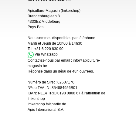
Apiculture-Magasin (Imkershop)
Brandenburglaan 8
4333BZ Middelburg
Pays-Bas
Nous sommes disponibles par téléphone :
Mardi et Jeudi de 10h00 à 14h30
Tel:
+31 6 220 830 90
Via Whatsapp
Contactez-nous par email :
info@apiculture-
magasin.be
Réponse dans un délai de 48h ouvrées.
Numéro de Siret :
62607170
Nº de TVA : NL854884956B01
IBAN:
NL14 TRIO 0198 0808 67 à l'attention de
Imkershop
Imkershop fait partie de
Apis International B.V.