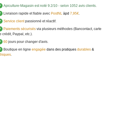
✔
Apiculture-Magasin
est noté
9.2
/
10
- selon 1052 avis clients
.
✔
Livraison rapide et fiable avec
PostNL
àpd
7,95€
.
✔
Service client
passionné et réactif.
✔
Paiements sécurisés
via plusieurs méthodes (Bancontact, carte
e crédit, Paypal, etc.).
✔
60
jours pour changer d'avis.
✔
Boutique en ligne
engagée
dans des pratiques
durables
&
thiques
.