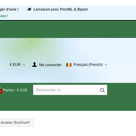
er d'avis !
Livraison avec PostNL & Bpost
ion !
€ EUR
Français (French)
Me connecter
Panier
-
€ 0,00
0
x droitier BeeFun®