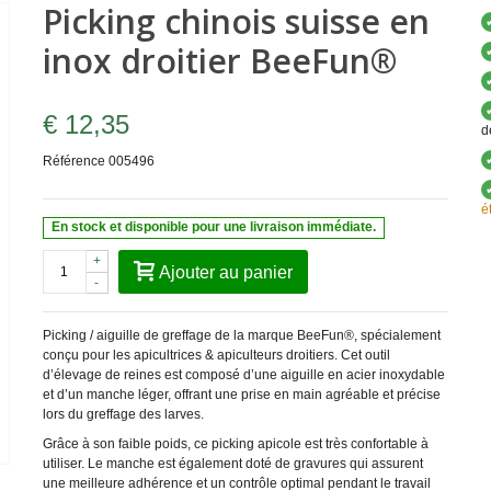
Picking chinois suisse en
inox droitier BeeFun®
€ 12,35
d
Référence
005496
é
En stock et disponible pour une livraison immédiate.
+
Ajouter au panier
-
Picking / aiguille de greffage de la marque BeeFun®, spécialement
conçu pour les apicultrices & apiculteurs droitiers. Cet outil
d’élevage de reines est composé d’une aiguille en acier inoxydable
et d’un manche léger, offrant une prise en main agréable et précise
lors du greffage des larves.
Grâce à son faible poids, ce picking apicole est très confortable à
utiliser. Le manche est également doté de gravures qui assurent
une meilleure adhérence et un contrôle optimal pendant le travail