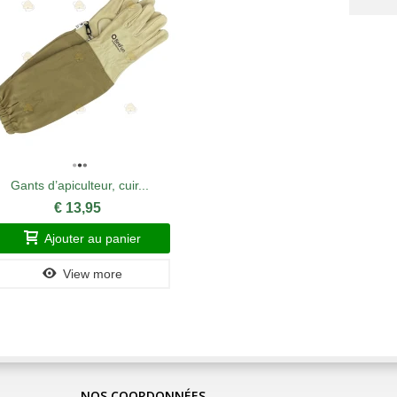
Gants d’apiculteur, cuir...
Pince 
€ 13,95
Ajouter au panier
A
View more
NOS COORDONNÉES