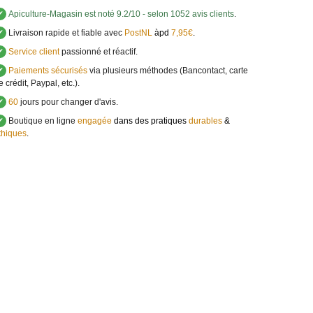
✔
Apiculture-Magasin
est noté
9.2
/
10
- selon 1052 avis clients
.
✔
Livraison rapide et fiable avec
PostNL
àpd
7,95€
.
✔
Service client
passionné et réactif.
✔
Paiements sécurisés
via plusieurs méthodes (Bancontact, carte
e crédit, Paypal, etc.).
✔
60
jours pour changer d'avis.
✔
Boutique en ligne
engagée
dans des pratiques
durables
&
thiques
.