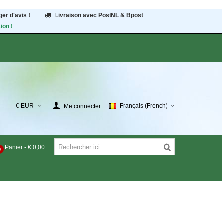
er d'avis !
Livraison avec PostNL & Bpost
ion !
€ EUR
Français (French)
Me connecter
Panier
-
€ 0,00
0