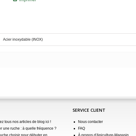
Acier inoxydable (INOX)
SERVICE CLIENT
z tous nos articles de blog ici !
Nous contacter
er une ruche : à quelle fréquence ?
FAQ
ruche choisir pour débuter en
À propos d'Apiculture-Magasin