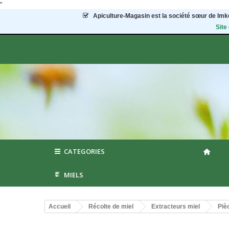
"
Apiculture-Magasin
est la société sœur de Imke
Site
CATEGORIES
MIELS
Accueil
Récolte de miel
Extracteurs miel
Piè