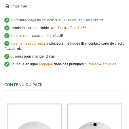
Imprimer
✔
Apiculture-Magasin
est noté
9.2
/
10
- selon 1052 avis clients
.
✔
Livraison rapide et fiable avec
PostNL
àpd
7,95€
.
✔
Service client
passionné et réactif.
✔
Paiements sécurisés
via plusieurs méthodes (Bancontact, carte de crédit,
Paypal, etc.).
✔
60
jours pour changer d'avis.
✔
Boutique en ligne
engagée
dans des pratiques
durables
&
éthiques
.
CONTENU DU PACK