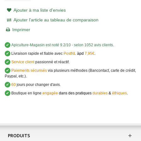
Ajouter à ma liste d'envies
Ajouter l'article au tableau de comparaison
Imprimer
✔
Apiculture-Magasin
est noté
9.2
/
10
- selon 1052 avis clients
.
✔
Livraison rapide et fiable avec
PostNL
àpd
7,95€
.
✔
Service client
passionné et réactif.
✔
Paiements sécurisés
via plusieurs méthodes (Bancontact, carte de crédit,
Paypal, etc.).
✔
60
jours pour changer d'avis.
✔
Boutique en ligne
engagée
dans des pratiques
durables
&
éthiques
.
PRODUITS