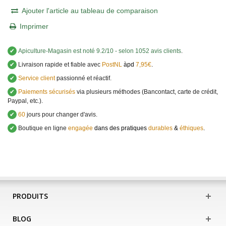
Ajouter l'article au tableau de comparaison
Imprimer
✔
Apiculture-Magasin
est noté
9.2
/
10
- selon 1052 avis clients
.
✔
Livraison rapide et fiable avec
PostNL
àpd
7,95€
.
✔
Service client
passionné et réactif.
✔
Paiements sécurisés
via plusieurs méthodes (Bancontact, carte de crédit,
Paypal, etc.).
✔
60
jours pour changer d'avis.
✔
Boutique en ligne
engagée
dans des pratiques
durables
&
éthiques
.
PRODUITS
BLOG