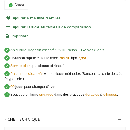
Share
Ajouter à ma liste d'envies
Ajouter l'article au tableau de comparaison
Imprimer
✔
Apiculture-Magasin
est noté
9.2
/
10
- selon 1052 avis clients
.
✔
Livraison rapide et fiable avec
PostNL
àpd
7,95€
.
✔
Service client
passionné et réactif.
✔
Paiements sécurisés
via plusieurs méthodes (Bancontact, carte de crédit,
Paypal, etc.).
✔
60
jours pour changer d'avis.
✔
Boutique en ligne
engagée
dans des pratiques
durables
&
éthiques
.
FICHE TECHNIQUE