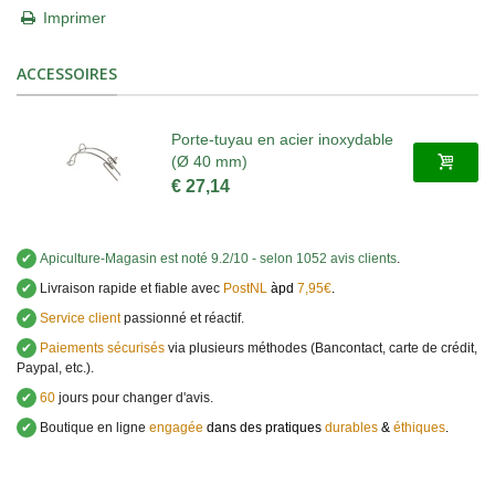
Imprimer
ACCESSOIRES
Porte-tuyau en acier inoxydable
(Ø 40 mm)
€ 27,14
✔
Apiculture-Magasin
est noté
9.2
/
10
- selon 1052 avis clients
.
✔
Livraison rapide et fiable avec
PostNL
àpd
7,95€
.
✔
Service client
passionné et réactif.
✔
Paiements sécurisés
via plusieurs méthodes (Bancontact, carte de crédit,
Paypal, etc.).
✔
60
jours pour changer d'avis.
✔
Boutique en ligne
engagée
dans des pratiques
durables
&
éthiques
.