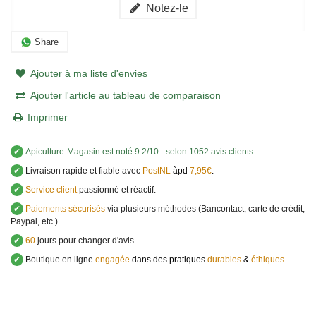
Notez-le
Share
Ajouter à ma liste d'envies
Ajouter l'article au tableau de comparaison
Imprimer
✔
Apiculture-Magasin
est noté
9.2
/
10
- selon 1052 avis clients
.
✔
Livraison rapide et fiable avec
PostNL
àpd
7,95€
.
✔
Service client
passionné et réactif.
✔
Paiements sécurisés
via plusieurs méthodes (Bancontact, carte de crédit,
Paypal, etc.).
✔
60
jours pour changer d'avis.
✔
Boutique en ligne
engagée
dans des pratiques
durables
&
éthiques
.