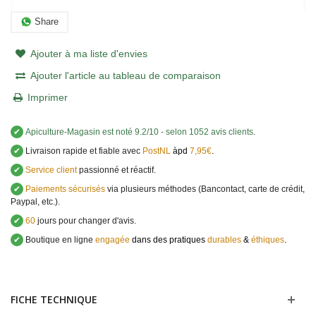
Share
Ajouter à ma liste d'envies
Ajouter l'article au tableau de comparaison
Imprimer
✔
Apiculture-Magasin
est noté
9.2
/
10
- selon 1052 avis clients
.
✔
Livraison rapide et fiable avec
PostNL
àpd
7,95€
.
✔
Service client
passionné et réactif.
✔
Paiements sécurisés
via plusieurs méthodes (Bancontact, carte de crédit,
Paypal, etc.).
✔
60
jours pour changer d'avis.
✔
Boutique en ligne
engagée
dans des pratiques
durables
&
éthiques
.
FICHE TECHNIQUE