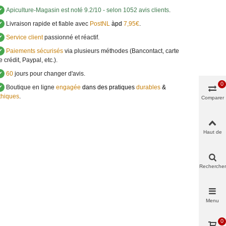
✔
Apiculture-Magasin
est noté
9.2
/
10
- selon 1052 avis clients
.
✔
Livraison rapide et fiable avec
PostNL
àpd
7,95€
.
✔
Service client
passionné et réactif.
✔
Paiements sécurisés
via plusieurs méthodes (Bancontact, carte
e crédit, Paypal, etc.).
✔
60
jours pour changer d'avis.
0
✔
Boutique en ligne
engagée
dans des pratiques
durables
&
thiques
.
Comparer
Haut de
page
Rechercher
Menu
0