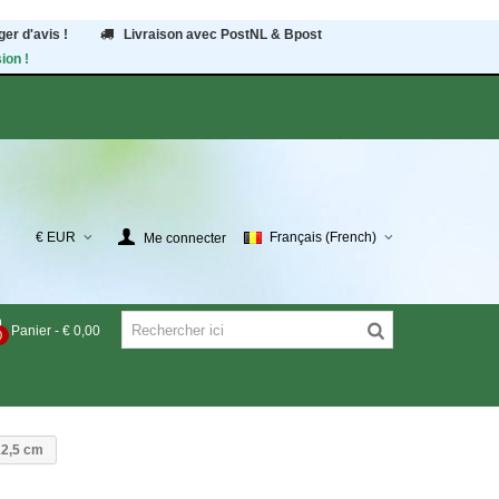
er d'avis !
Livraison avec PostNL & Bpost
ion !
€ EUR
Français (French)
Me connecter
Panier
-
€ 0,00
0
12,5 cm