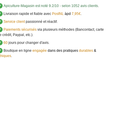
✔
Apiculture-Magasin
est noté
9.2
/
10
- selon 1052 avis clients
.
✔
Livraison rapide et fiable avec
PostNL
àpd
7,95€
.
✔
Service client
passionné et réactif.
✔
Paiements sécurisés
via plusieurs méthodes (Bancontact, carte
e crédit, Paypal, etc.).
✔
60
jours pour changer d'avis.
✔
Boutique en ligne
engagée
dans des pratiques
durables
&
thiques
.