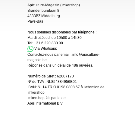
Apiculture-Magasin (Imkershop)
Brandenburglaan 8
4333BZ Middelburg
Pays-Bas
Nous sommes disponibles par téléphone :
Mardi et Jeudi de 10h00 à 14h30
Tel:
+31 6 220 830 90
Via Whatsapp
Contactez-nous par email :
info@apiculture-
magasin.be
Réponse dans un délai de 48h ouvrées.
Numéro de Siret :
62607170
Nº de TVA : NL854884956B01
IBAN:
NL14 TRIO 0198 0808 67 à l'attention de
Imkershop
Imkershop fait partie de
Apis International B.V.