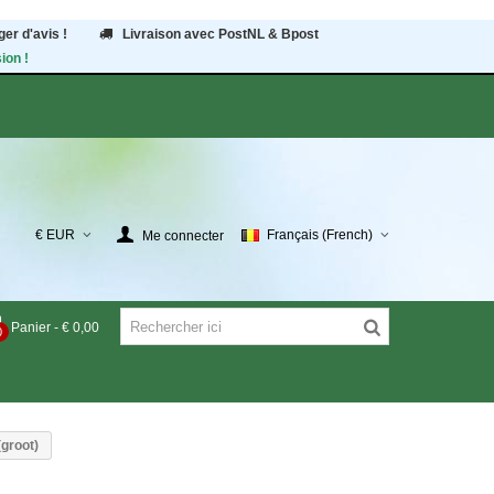
er d'avis !
Livraison avec PostNL & Bpost
ion !
€ EUR
Français (French)
Me connecter
Panier
-
€ 0,00
0
(groot)