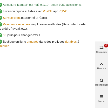
✔
Apiculture-Magasin
est noté
9.2
/
10
- selon 1052 avis clients
.
✔
Livraison rapide et fiable avec
PostNL
àpd
7,95€
.
✔
Service client
passionné et réactif.
✔
Paiements sécurisés
via plusieurs méthodes (Bancontact, carte
e crédit, Paypal, etc.).
✔
60
jours pour changer d'avis.
✔
Boutique en ligne
engagée
dans des pratiques
durables
&
0
thiques
.
Comparer
Haut de
page
Rechercher
Menu