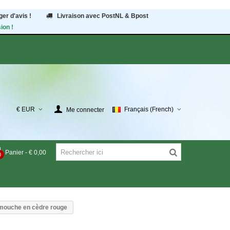
er d'avis !
Livraison avec PostNL & Bpost
ion !
€ EUR
Français (French)
Me connecter
Panier
-
€ 0,00
0
 mouche en cèdre rouge